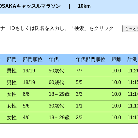
SAKAキャッスルマラソン ｜ 10km
ナーIDもしくは氏名を入力し、「検索」をクリック
もっと
録
部門
部門順位
年代
年代部門順位
距離
計測
男性
19/19
50歳代
7/7
10.0
11:2
男性
18/19
60歳代
5/5
10.0
11:1
女性
6/6
18～29歳
3/3
10.0
11:1
女性
5/6
30歳代
1/1
10.0
11:1
女性
4/6
18～29歳
2/3
10.0
11:1