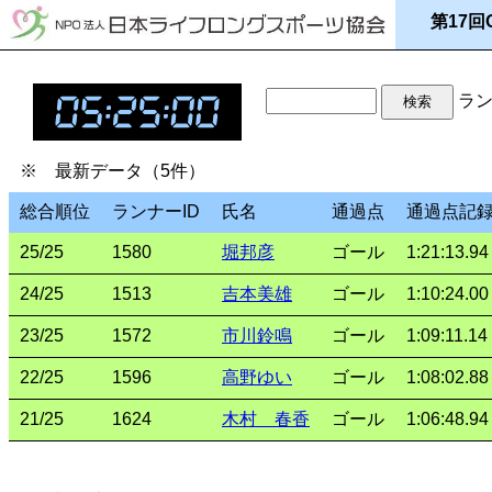
第17回O
ラン
※ 最新データ（5件）
総合順位
ランナーID
氏名
通過点
通過点記
25/25
1580
堀邦彦
ゴール
1:21:13.94
24/25
1513
吉本美雄
ゴール
1:10:24.00
23/25
1572
市川鈴鳴
ゴール
1:09:11.14
22/25
1596
高野ゆい
ゴール
1:08:02.88
21/25
1624
木村 春香
ゴール
1:06:48.94