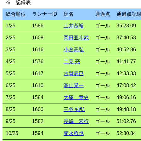
※ 記録表
総合順位
ランナーID
氏名
通過点
通過点記
1/25
1586
土井基裕
ゴール
35:23.09
2/25
1608
岡田亜斗武
ゴール
37:40.53
3/25
1616
小倉高弘
ゴール
40:52.86
4/25
1576
二見 亮
ゴール
41:41.77
5/25
1617
古賀辰巳
ゴール
42:33.33
6/25
1610
瀧山景一
ゴール
47:08.42
7/25
1584
大塚 章史
ゴール
49:06.16
8/25
1600
三谷 知弘
ゴール
49:48.18
9/25
1582
長嶋 宏行
ゴール
51:02.76
10/25
1594
菊永哲也
ゴール
52:30.84