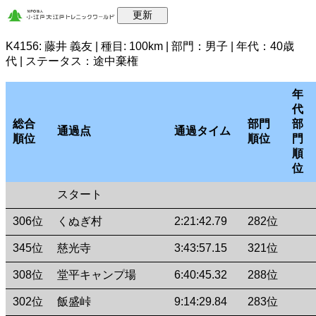
K4156: 藤井 義友 | 種目: 100km | 部門：男子 | 年代：40歳
代 | ステータス：途中棄権
年
代
総合
部門
部
通過点
通過タイム
順位
順位
門
順
位
スタート
306位
くぬぎ村
2:21:42.79
282位
345位
慈光寺
3:43:57.15
321位
308位
堂平キャンプ場
6:40:45.32
288位
302位
飯盛峠
9:14:29.84
283位