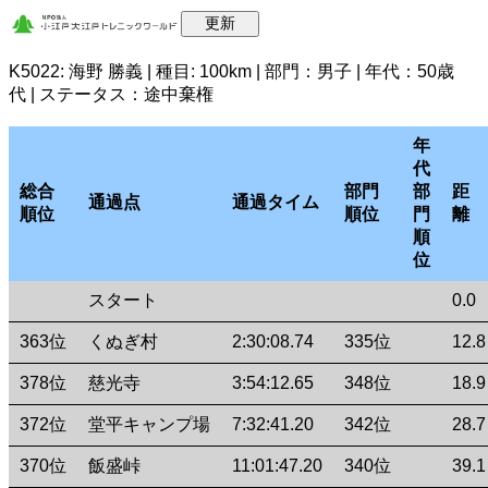
K5022: 海野 勝義 | 種目: 100km | 部門：男子 | 年代：50歳
代 | ステータス：途中棄権
年
代
総合
部門
部
距
通過点
通過タイム
順位
順位
門
離
順
位
スタート
0.0
363位
くぬぎ村
2:30:08.74
335位
12.8
378位
慈光寺
3:54:12.65
348位
18.9
372位
堂平キャンプ場
7:32:41.20
342位
28.7
370位
飯盛峠
11:01:47.20
340位
39.1