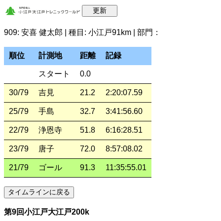
909: 安喜 健太郎 | 種目: 小江戸91km | 部門：
順位
計測地
距離
記録
スタート
0.0
30/79
吉見
21.2
2:20:07.59
25/79
手島
32.7
3:41:56.60
22/79
浄恩寺
51.8
6:16:28.51
23/79
唐子
72.0
8:57:08.02
21/79
ゴール
91.3
11:35:55.01
第9回小江戸大江戸200k