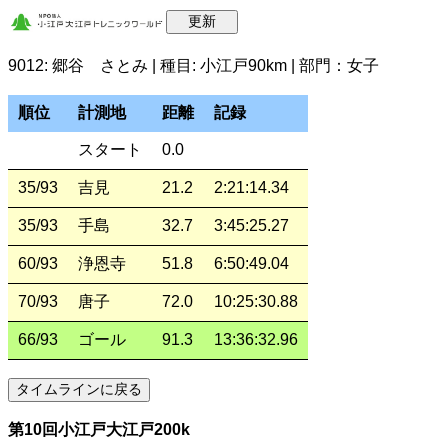
9012: 郷谷 さとみ | 種目: 小江戸90km | 部門：女子
順位
計測地
距離
記録
スタート
0.0
35/93
吉見
21.2
2:21:14.34
35/93
手島
32.7
3:45:25.27
60/93
浄恩寺
51.8
6:50:49.04
70/93
唐子
72.0
10:25:30.88
66/93
ゴール
91.3
13:36:32.96
第10回小江戸大江戸200k