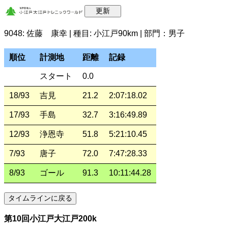
9048: 佐藤 康幸 | 種目: 小江戸90km | 部門：男子
順位
計測地
距離
記録
スタート
0.0
18/93
吉見
21.2
2:07:18.02
17/93
手島
32.7
3:16:49.89
12/93
浄恩寺
51.8
5:21:10.45
7/93
唐子
72.0
7:47:28.33
8/93
ゴール
91.3
10:11:44.28
第10回小江戸大江戸200k