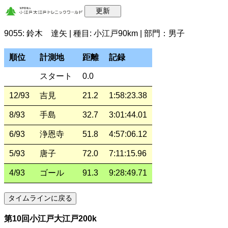
9055: 鈴木 達矢 | 種目: 小江戸90km | 部門：男子
順位
計測地
距離
記録
スタート
0.0
12/93
吉見
21.2
1:58:23.38
8/93
手島
32.7
3:01:44.01
6/93
浄恩寺
51.8
4:57:06.12
5/93
唐子
72.0
7:11:15.96
4/93
ゴール
91.3
9:28:49.71
第10回小江戸大江戸200k