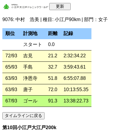
9076: 中村 浩美 | 種目: 小江戸90km | 部門：女子
順位
計測地
距離
記録
スタート
0.0
72/93
吉見
21.2
2:32:34.22
65/93
手島
32.7
3:59:43.61
63/93
浄恩寺
51.8
6:55:07.88
63/93
唐子
72.0
10:13:55.35
67/93
ゴール
91.3
13:38:22.73
第10回小江戸大江戸200k