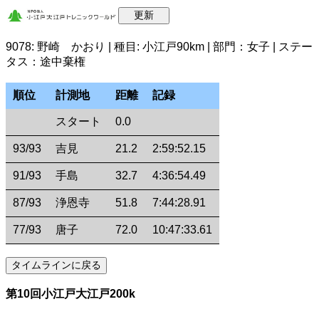
9078: 野崎 かおり | 種目: 小江戸90km | 部門：女子 | ステー
タス：途中棄権
順位
計測地
距離
記録
スタート
0.0
93/93
吉見
21.2
2:59:52.15
91/93
手島
32.7
4:36:54.49
87/93
浄恩寺
51.8
7:44:28.91
77/93
唐子
72.0
10:47:33.61
第10回小江戸大江戸200k