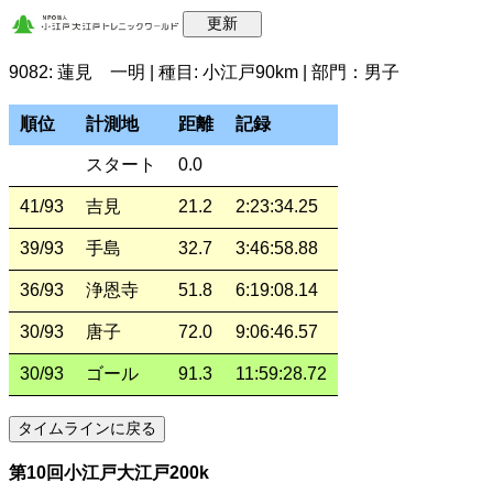
9082: 蓮見 一明 | 種目: 小江戸90km | 部門：男子
順位
計測地
距離
記録
スタート
0.0
41/93
吉見
21.2
2:23:34.25
39/93
手島
32.7
3:46:58.88
36/93
浄恩寺
51.8
6:19:08.14
30/93
唐子
72.0
9:06:46.57
30/93
ゴール
91.3
11:59:28.72
第10回小江戸大江戸200k