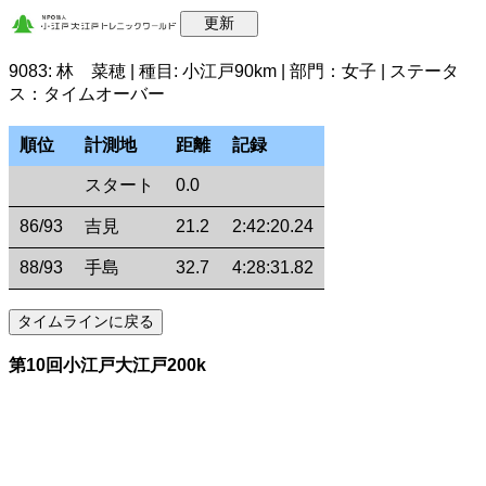
9083: 林 菜穂 | 種目: 小江戸90km | 部門：女子 | ステータ
ス：タイムオーバー
順位
計測地
距離
記録
スタート
0.0
86/93
吉見
21.2
2:42:20.24
88/93
手島
32.7
4:28:31.82
第10回小江戸大江戸200k