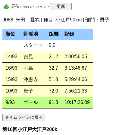
9088: 米田 愛範 | 種目: 小江戸90km | 部門：男子
順位
計測地
距離
記録
スタート
0.0
14/93
吉見
21.2
2:00:56.05
16/93
手島
32.7
3:13:46.67
15/93
浄恩寺
51.8
5:29:44.06
10/93
唐子
72.0
7:56:21.33
9/93
ゴール
91.3
10:17:26.09
第10回小江戸大江戸200k