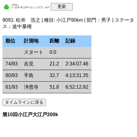
9091: 松井 浩之 | 種目: 小江戸90km | 部門：男子 | ステータ
ス：途中棄権
順位
計測地
距離
記録
スタート
0.0
74/93
吉見
21.2
2:34:07.46
80/93
手島
32.7
4:13:31.35
61/93
浄恩寺
51.8
6:52:12.92
第10回小江戸大江戸200k