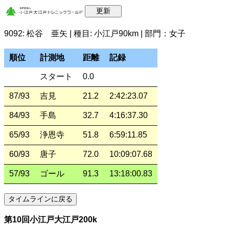
9092: 松谷 亜矢 | 種目: 小江戸90km | 部門：女子
順位
計測地
距離
記録
スタート
0.0
87/93
吉見
21.2
2:42:23.07
84/93
手島
32.7
4:16:37.30
65/93
浄恩寺
51.8
6:59:11.85
60/93
唐子
72.0
10:09:07.68
57/93
ゴール
91.3
13:18:00.83
第10回小江戸大江戸200k