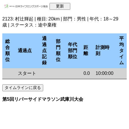
2123: 村辻輝起 | 種目: 20km | 部門：男性 | 年代：18～29
歳 | ステータス：途中棄権
通
平
総
部
過
年代
均
合
門
距
計測時
通過点
点
部門
タ
順
順
離
刻
記
順位
イ
位
位
録
ム
スタート
0.0
10:00:00
第5回リバーサイドマラソン武庫川大会