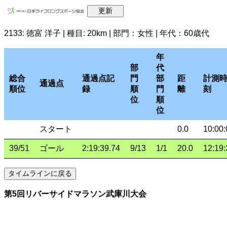
2133: 徳富 洋子 | 種目: 20km | 部門：女性 | 年代：60歳代
年
部
代
総合
通過点記
門
部
距
計測
通過点
順位
録
順
門
離
刻
位
順
位
スタート
0.0
10:00:
39/51
ゴール
2:19:39.74
9/13
1/1
20.0
12:19:
第5回リバーサイドマラソン武庫川大会