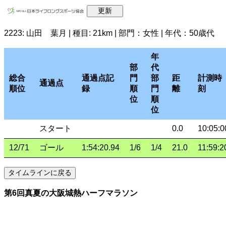
2223: 山田 葉月 | 種目: 21km | 部門：女性 | 年代：50歳代
年
部
代
総合
通過点記
門
部
距
計測時
通過点
順位
録
順
門
離
刻
位
順
位
スタート
0.0
10:05:0
12/71
ゴール
1:54:20.94
1/6
1/4
21.0
11:59:2
第6回真夏の大阪城熱ハーフマラソン