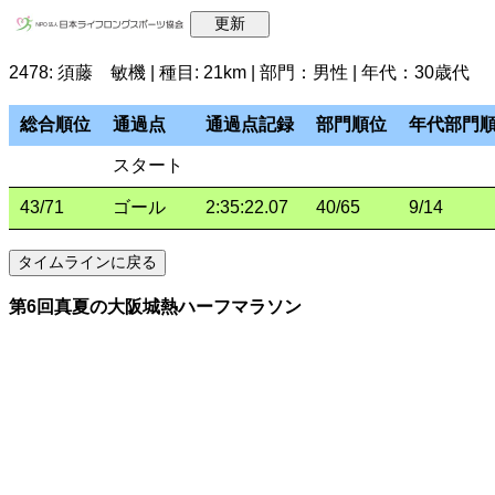
2478: 須藤 敏機 | 種目: 21km | 部門：男性 | 年代：30歳代
総合順位
通過点
通過点記録
部門順位
年代部門
スタート
43/71
ゴール
2:35:22.07
40/65
9/14
第6回真夏の大阪城熱ハーフマラソン