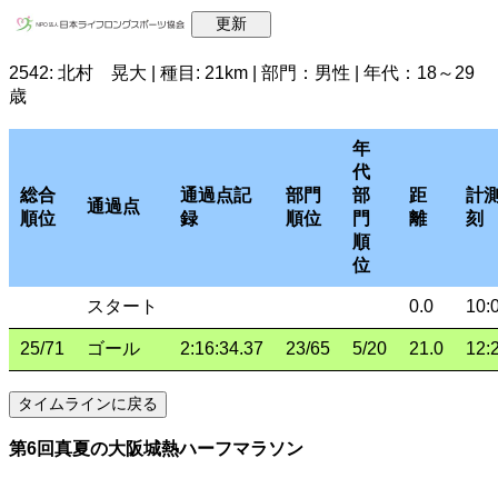
2542: 北村 晃大 | 種目: 21km | 部門：男性 | 年代：18～29
歳
年
代
総合
通過点記
部門
部
距
計
通過点
順位
録
順位
門
離
刻
順
位
スタート
0.0
10:
25/71
ゴール
2:16:34.37
23/65
5/20
21.0
12:
第6回真夏の大阪城熱ハーフマラソン