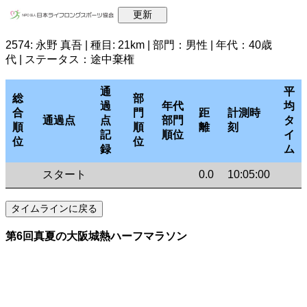
2574: 永野 真吾 | 種目: 21km | 部門：男性 | 年代：40歳
代 | ステータス：途中棄権
通
平
総
部
過
年代
均
合
門
距
計測時
通過点
点
部門
タ
順
順
離
刻
記
順位
イ
位
位
録
ム
スタート
0.0
10:05:00
第6回真夏の大阪城熱ハーフマラソン