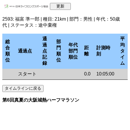
2593: 福富 準一郎 | 種目: 21km | 部門：男性 | 年代：50歳
代 | ステータス：途中棄権
通
平
総
部
過
年代
均
合
門
距
計測時
通過点
点
部門
タ
順
順
離
刻
記
順位
イ
位
位
録
ム
スタート
0.0
10:05:00
第6回真夏の大阪城熱ハーフマラソン