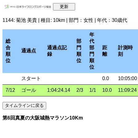
1144: 菊池 美貴 | 種目: 10km | 部門：女性 | 年代：30歳代
年
総
部
代
合
通過点記
門
部
距
計測時
通過点
順
録
順
門
離
刻
位
位
順
位
スタート
0.0
10:05:00
7/12
ゴール
1:04:24.14
2/3
1/1
10.0
11:09:24
第6回真夏の大阪城熱マラソン10Km