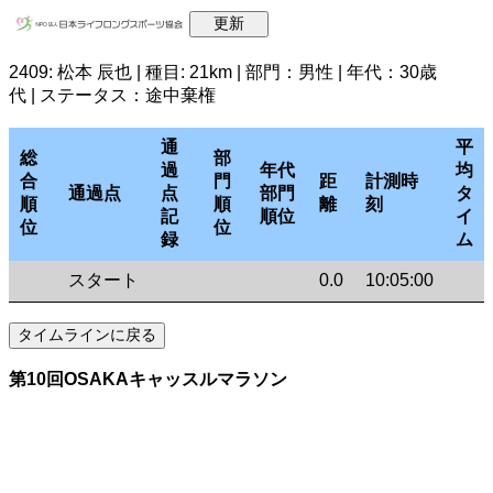
2409: 松本 辰也 | 種目: 21km | 部門：男性 | 年代：30歳
代 | ステータス：途中棄権
通
平
総
部
過
年代
均
合
門
距
計測時
通過点
点
部門
タ
順
順
離
刻
記
順位
イ
位
位
録
ム
スタート
0.0
10:05:00
第10回OSAKAキャッスルマラソン