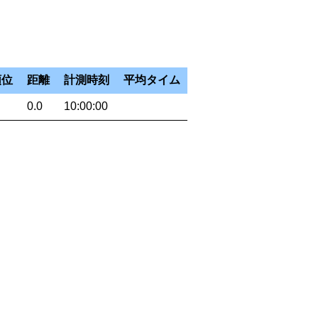
順位
距離
計測時刻
平均タイム
0.0
10:00:00