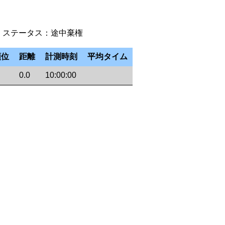
歳代 | ステータス：途中棄権
順位
距離
計測時刻
平均タイム
0.0
10:00:00