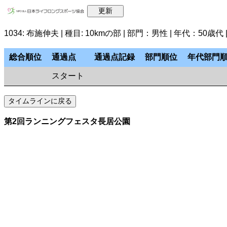
1034: 布施伸夫 | 種目: 10kmの部 | 部門：男性 | 年代：50
総合順位
通過点
通過点記録
部門順位
年代部門
スタート
第2回ランニングフェスタ長居公園