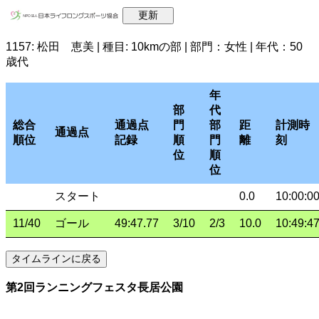
1157: 松田 恵美 | 種目: 10kmの部 | 部門：女性 | 年代：50
歳代
年
部
代
総合
通過点
門
部
距
計測時
通過点
順位
記録
順
門
離
刻
位
順
位
スタート
0.0
10:00:0
11/40
ゴール
49:47.77
3/10
2/3
10.0
10:49:4
第2回ランニングフェスタ長居公園