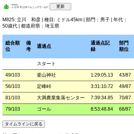
M825: 立川 和彦 | 種目: ミドル45km | 部門：男子 | 年代：
50歳代 | 都道府県：埼玉県
総合順
備
通過点記
部門
通過点
位
考
録
順位
スタート
49/103
釜山神社
1:29:05.13
43/87
56/103
定峰峠
3:31:10.72
49/87
81/103
大満農業集落センター
7:39:34.85
70/87
79/103
ゴール
8:53:48.84
68/87