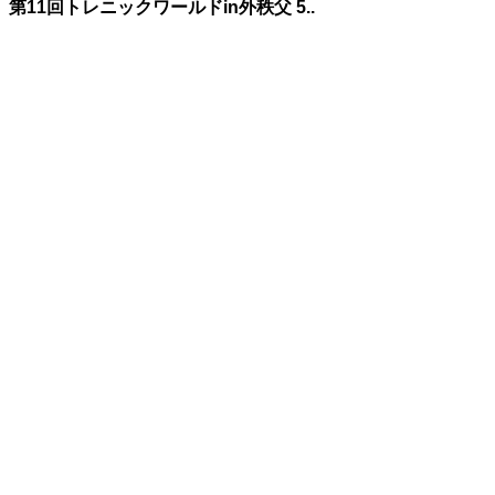
第11回トレニックワールドin外秩父 5..