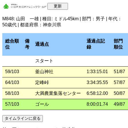
M848: 山田 一雄 | 種目: ミドル45km | 部門：男子 | 年代：
50歳代 | 都道府県：神奈川県
総合順
備
通過点記
部門
通過点
位
考
録
順位
スタート
59/103
釜山神社
1:33:15.01
51/87
64/103
定峰峠
3:34:35.55
57/87
58/103
大満農業集落センター
6:58:12.00
50/87
57/103
ゴール
8:00:01.74
49/87