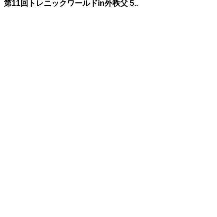
第11回トレニックワールドin外秩父 5..