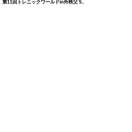
第11回トレニックワールドin外秩父 5..