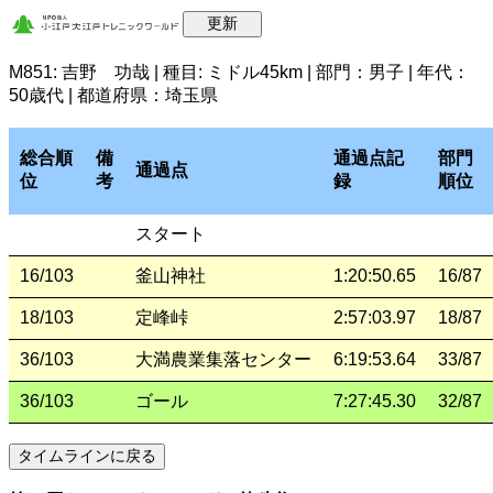
M851: 吉野 功哉 | 種目: ミドル45km | 部門：男子 | 年代：
50歳代 | 都道府県：埼玉県
総合順
備
通過点記
部門
通過点
位
考
録
順位
スタート
16/103
釜山神社
1:20:50.65
16/87
18/103
定峰峠
2:57:03.97
18/87
36/103
大満農業集落センター
6:19:53.64
33/87
36/103
ゴール
7:27:45.30
32/87