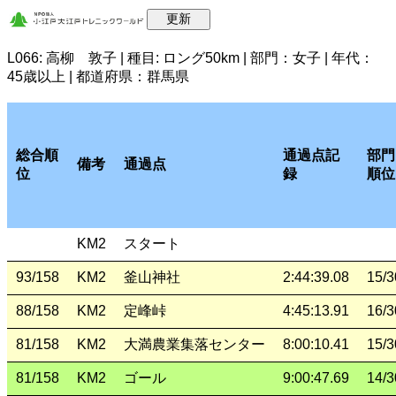
L066: 高柳 敦子 | 種目: ロング50km | 部門：女子 | 年代：
45歳以上 | 都道府県：群馬県
総合順
通過点記
部門
備考
通過点
位
録
順位
KM2
スタート
93/158
KM2
釜山神社
2:44:39.08
15/3
88/158
KM2
定峰峠
4:45:13.91
16/3
81/158
KM2
大満農業集落センター
8:00:10.41
15/3
81/158
KM2
ゴール
9:00:47.69
14/3