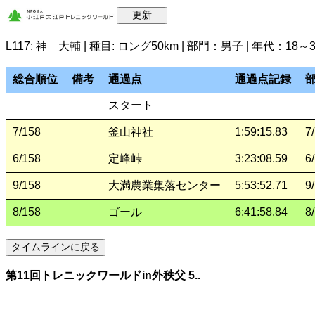
L117: 神 大輔 | 種目: ロング50km | 部門：男子 | 年代：1
総合順位
備考
通過点
通過点記録
スタート
7/158
釜山神社
1:59:15.83
7
6/158
定峰峠
3:23:08.59
6
9/158
大満農業集落センター
5:53:52.71
9
8/158
ゴール
6:41:58.84
8
第11回トレニックワールドin外秩父 5..