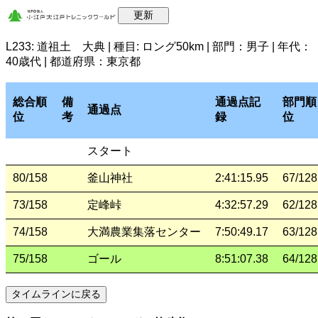
L233: 道祖土 大典 | 種目: ロング50km | 部門：男子 | 年代：
40歳代 | 都道府県：東京都
総合順
備
通過点記
部門順
通過点
位
考
録
位
スタート
80/158
釜山神社
2:41:15.95
67/128
73/158
定峰峠
4:32:57.29
62/128
74/158
大満農業集落センター
7:50:49.17
63/128
75/158
ゴール
8:51:07.38
64/128