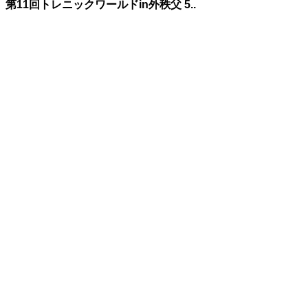
第11回トレニックワールドin外秩父 5..