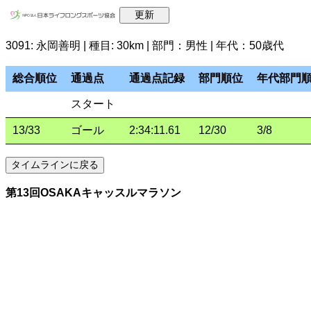
3091: 永岡善明 | 種目: 30km | 部門：男性 | 年代：50歳代
総合順位
通過点
通過点記録
部門順位
年代部門
スタート
13/33
ゴール
2:34:11.61
12/30
3/8
第13回OSAKAキャッスルマラソン