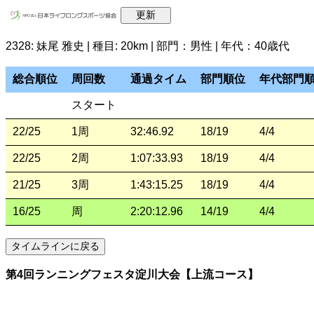
2328: 妹尾 雅史 | 種目: 20km | 部門：男性 | 年代：40歳代
総合順位
周回数
通過タイム
部門順位
年代部門
スタート
22/25
1周
32:46.92
18/19
4/4
22/25
2周
1:07:33.93
18/19
4/4
21/25
3周
1:43:15.25
18/19
4/4
16/25
周
2:20:12.96
14/19
4/4
第4回ランニングフェスタ淀川大会【上流コース】