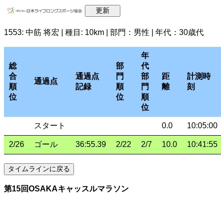
1553: 中筋 将宏 | 種目: 10km | 部門：男性 | 年代：30歳代
年
総
部
代
合
通過点
門
部
距
計測時
通過点
順
記録
順
門
離
刻
位
位
順
位
スタート
0.0
10:05:00
2/26
ゴール
36:55.39
2/22
2/7
10.0
10:41:55
第15回OSAKAキャッスルマラソン