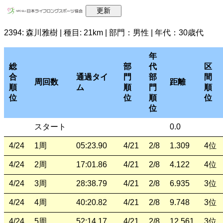
2394: 森川雅樹 | 種目: 21km | 部門：男性 | 年代：30歳代
年
総
部
代
区
合
通過タイ
門
部
間
周回数
距離
順
ム
順
門
順
位
位
順
位
位
スタート
0.0
4/24
1周
05:23.90
4/21
2/8
1.309
4位
4/24
2周
17:01.86
4/21
2/8
4.122
4位
4/24
3周
28:38.79
4/21
2/8
6.935
3位
4/24
4周
40:20.82
4/21
2/8
9.748
3位
4/24
5周
52:14.17
4/21
2/8
12.561
3位