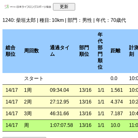
1240: 柴垣太郎 | 種目: 10km | 部門：男性 | 年代：70歳代
年
代
総合
通過タイ
部門
部
計
周回数
距離
順位
ム
順位
門
刻
順
位
スタート
0.0
10:
14/17
1周
09:34.04
13/16
1/1
1.561
10:
14/17
2周
27:12.95
13/16
1/1
4.374
10:
14/17
3周
46:31.66
13/16
1/1
7.187
10:
14/17
周
1:07:07.58
13/16
1/1
10.0
11: