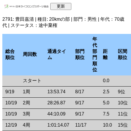
2791: 豊田嘉清 | 種目: 20kmの部 | 部門：男性 | 年代：70歳
代 | ステータス：途中棄権
年
代
総合
通過タイ
部門
部
距
区間
周回数
順位
ム
順位
門
離
順位
順
位
スタート
0.0
9/19
1周
13:53.74
8/17
2.5
9位
10/19
2周
28:26.87
9/17
5.0
10位
10/19
3周
44:10.09
9/17
7.5
11位
12/19
4周
1:01:14.07
11/17
10.0
15位