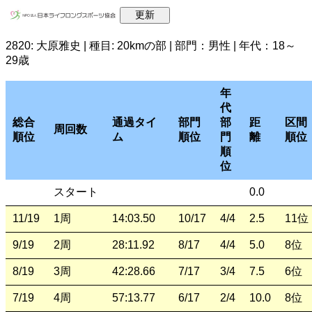
2820: 大原雅史 | 種目: 20kmの部 | 部門：男性 | 年代：18～
29歳
年
代
総合
通過タイ
部門
部
距
区間
周回数
順位
ム
順位
門
離
順位
順
位
スタート
0.0
11/19
1周
14:03.50
10/17
4/4
2.5
11位
9/19
2周
28:11.92
8/17
4/4
5.0
8位
8/19
3周
42:28.66
7/17
3/4
7.5
6位
7/19
4周
57:13.77
6/17
2/4
10.0
8位