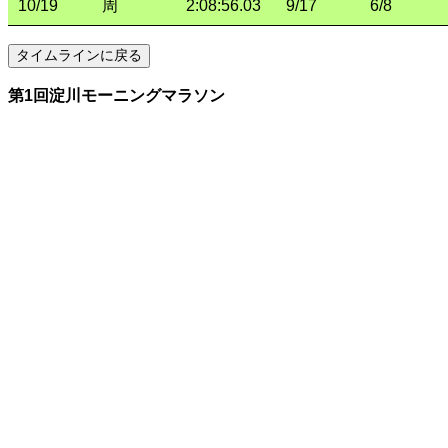
10/19
周
2:08:56.03
9/17
6/8
第1回淀川モーニングマラソン