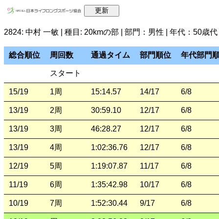
2824: 中村 一敏 | 種目: 20kmの部 | 部門：男性 | 年代：50歳代
総合順位
周回数
通過タイム
部門順位
年代部門
スタート
15/19
1周
15:14.57
14/17
6/8
13/19
2周
30:59.10
12/17
6/8
13/19
3周
46:28.27
12/17
6/8
13/19
4周
1:02:36.76
12/17
6/8
12/19
5周
1:19:07.87
11/17
6/8
11/19
6周
1:35:42.98
10/17
6/8
10/19
7周
1:52:30.44
9/17
6/8