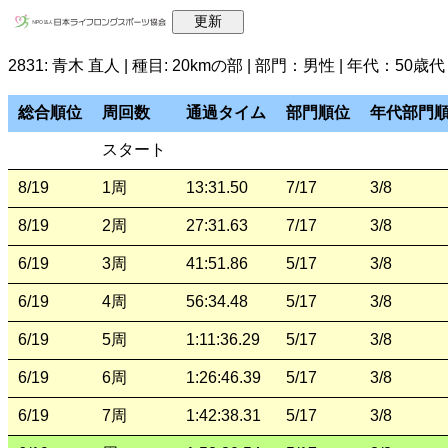
2831: 青木 直人 | 種目: 20kmの部 | 部門：男性 | 年代：50歳代
総合順位
周回数
通過タイム
部門順位
年代部門
スタート
8/19
1周
13:31.50
7/17
3/8
8/19
2周
27:31.63
7/17
3/8
6/19
3周
41:51.86
5/17
3/8
6/19
4周
56:34.48
5/17
3/8
6/19
5周
1:11:36.29
5/17
3/8
6/19
6周
1:26:46.39
5/17
3/8
6/19
7周
1:42:38.31
5/17
3/8