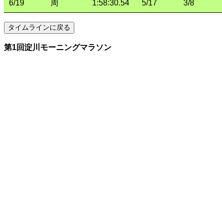
6/19
周
1:58:30.54
5/17
3/8
第1回淀川モーニングマラソン