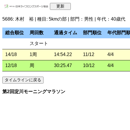
5686: 木村 裕 | 種目: 5kmの部 | 部門：男性 | 年代：40歳代
総合順位
周回数
通過タイム
部門順位
年代部門
スタート
14/18
1周
14:54.22
11/12
4/4
12/18
周
30:25.47
10/12
4/4
第2回淀川モーニングマラソン