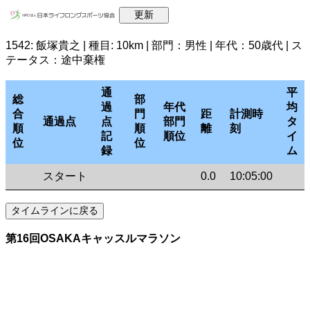
1542: 飯塚貴之 | 種目: 10km | 部門：男性 | 年代：50歳代 | ス
テータス：途中棄権
通
平
総
部
過
年代
均
合
門
距
計測時
通過点
点
部門
タ
順
順
離
刻
記
順位
イ
位
位
録
ム
スタート
0.0
10:05:00
第16回OSAKAキャッスルマラソン