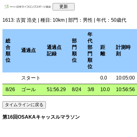
1613: 古賀 浩史 | 種目: 10km | 部門：男性 | 年代：50歳代
年
総
部
代
合
通過点
門
部
距
計測時
通過点
順
記録
順
門
離
刻
位
位
順
位
スタート
0.0
10:05:00
8/26
ゴール
51:56.29
8/24
3/8
10.0
10:56:56
第16回OSAKAキャッスルマラソン