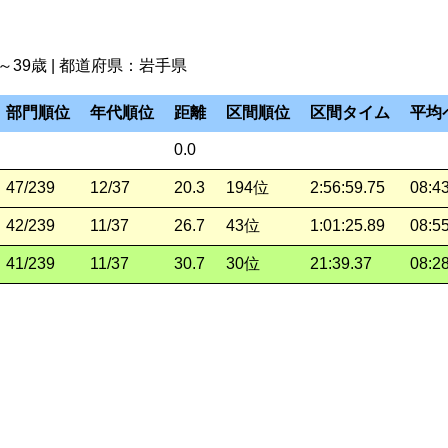
18～39歳 | 都道府県：岩手県
部門順位
年代順位
距離
区間順位
区間タイム
平均
0.0
47/239
12/37
20.3
194位
2:56:59.75
08:4
42/239
11/37
26.7
43位
1:01:25.89
08:5
41/239
11/37
30.7
30位
21:39.37
08:2