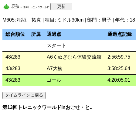
M605: 稲垣 拓真 | 種目: ミドル30km | 部門：男子 | 年代：
総合順位
所属
通過点
通過点記録
スタート
48/283
A6くぬぎむら体験交流館
2:56:59.75
43/283
A7大楠
3:58:25.64
43/283
ゴール
4:20:05.01
第13回トレニックワールドinおごせ・と..