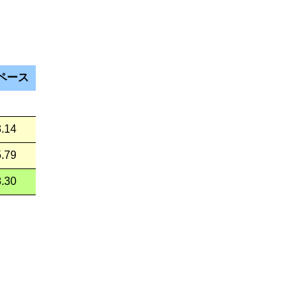
ペース
3.14
5.79
8.30