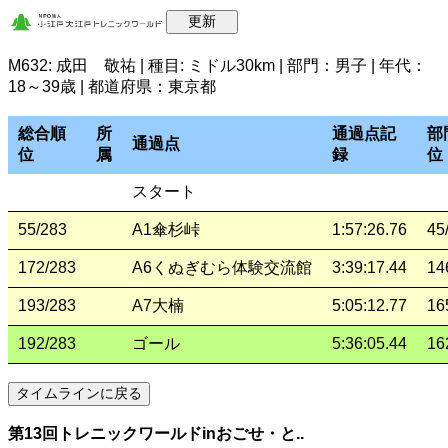
M632: 成田 敬祐 | 種目: ミドル30km | 部門：男子 | 年代：
18～39歳 | 都道府県：東京都
総合順
所
通過点記
部
通過点
位
属
録
位
スタート
55/283
A1傘杉峠
1:57:26.76
45
172/283
A6くぬぎむら体験交流館
3:39:17.44
14
193/283
A7大楠
5:05:12.77
16
192/283
ゴール
5:36:05.44
16
第13回トレニックワールドinおごせ・と..