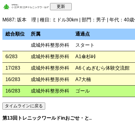
M687: 坂本 理 | 種目: ミドル30km | 部門：男子 | 年代：4
総合順位
所属
通過点
成城外科整形外科
スタート
6/283
成城外科整形外科
A1傘杉峠
17/283
成城外科整形外科
A6くぬぎむら体験交流館
16/283
成城外科整形外科
A7大楠
16/283
成城外科整形外科
ゴール
第13回トレニックワールドinおごせ・と..