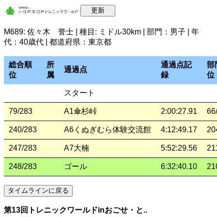
M689: 佐々木 誉士 | 種目: ミドル30km | 部門：男子 | 年
代：40歳代 | 都道府県：東京都
総合順
所
通過点記
部
通過点
位
属
録
位
スタート
79/283
A1傘杉峠
2:00:27.91
66
240/283
A6くぬぎむら体験交流館
4:12:49.17
20
247/283
A7大楠
5:52:29.56
21
248/283
ゴール
6:32:40.10
21
第13回トレニックワールドinおごせ・と..