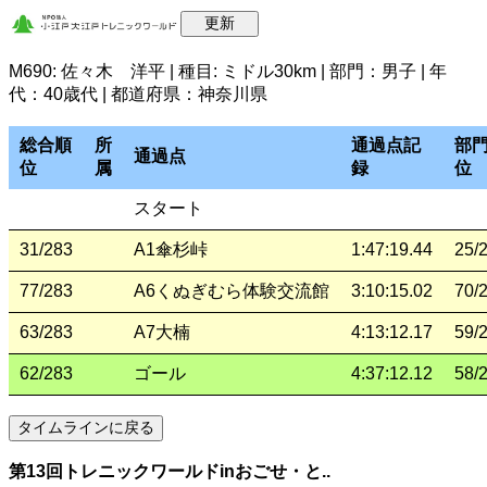
M690: 佐々木 洋平 | 種目: ミドル30km | 部門：男子 | 年
代：40歳代 | 都道府県：神奈川県
総合順
所
通過点記
部
通過点
位
属
録
位
スタート
31/283
A1傘杉峠
1:47:19.44
25/
77/283
A6くぬぎむら体験交流館
3:10:15.02
70/
63/283
A7大楠
4:13:12.17
59/
62/283
ゴール
4:37:12.12
58/
第13回トレニックワールドinおごせ・と..