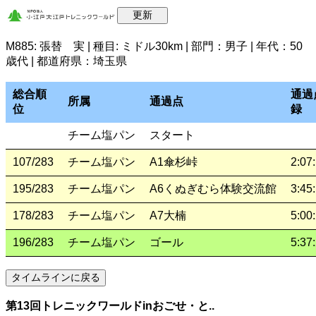
M885: 張替 実 | 種目: ミドル30km | 部門：男子 | 年代：50
歳代 | 都道府県：埼玉県
総合順
通過
所属
通過点
位
録
チーム塩パン
スタート
107/283
チーム塩パン
A1傘杉峠
2:07
195/283
チーム塩パン
A6くぬぎむら体験交流館
3:45
178/283
チーム塩パン
A7大楠
5:00
196/283
チーム塩パン
ゴール
5:37
第13回トレニックワールドinおごせ・と..